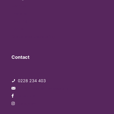
Aanbod
Diensten
Over mij
Contact
Gratis waardebepaling
Contact
0228 234 403
info@meestermakelaars.nl
Facebook
Instagram