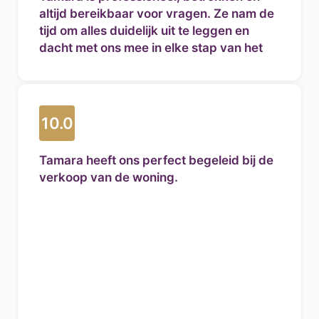
altijd bereikbaar voor vragen. Ze nam de
tijd om alles duidelijk uit te leggen en
dacht met ons mee in elke stap van het
proces. Dankzij haar inzet en ervaring
hebben wij dit traject met vertrouwen
kunnen doorlopen.
Wij zijn haar erg dankbaar voor alle hulp
10.0
en kunnen haar van harte aanbevelen
aan iedereen die op zoek is naar een
Tamara heeft ons perfect begeleid bij de
betrouwbare en deskundige makelaar.
verkoop van de woning.