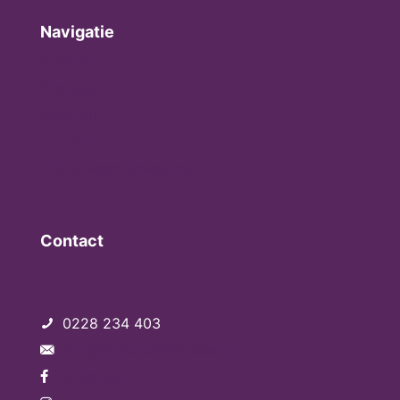
Navigatie
Aanbod
Diensten
Over mij
Contact
Gratis waardebepaling
Contact
0228 234 403
info@meestermakelaars.nl
Facebook