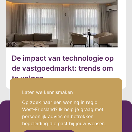
De impact van technologie op
de vastgoedmarkt: trends om
te volgen
Laten we kennismaken
.
Op zoek naar een woning in regio
West-Friesland? Ik help je graag met
persoonlijk advies en betrokken
begeleiding die past bij jouw wensen.