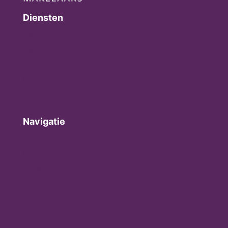
Diensten
Verkoop
Aankoop
Hypotheek
Energielabel
Navigatie
Aanbod
Diensten
Over mij
Contact
Gratis waardebepaling